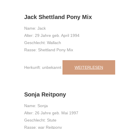
16
,
Juli
,
2023
Jack Shettland Pony Mix
Name: Jack
Alter: 29 Jahre geb. April 1994
Geschlecht: Wallach
Rasse: Shettland Pony Mix
Herkunft: unbekannt
WEITERLESEN
14
,
Juli
,
2023
Sonja Reitpony
Name: Sonja
Alter: 26 Jahre geb. Mai 1997
Geschlecht: Stute
Rasse: war Reitpony