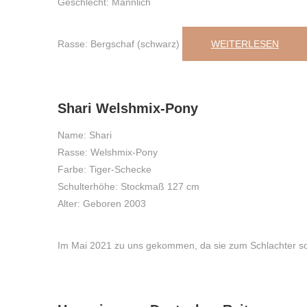
Geschlecht: Männlich
Rasse: Bergschaf (schwarz)
WEITERLESEN
25
,
Juli
,
2023
Shari Welshmix-Pony
Name: Shari
Rasse: Welshmix-Pony
Farbe: Tiger-Schecke
Schulterhöhe: Stockmaß 127 cm
Alter: Geboren 2003
Im Mai 2021 zu uns gekommen, da sie zum Schlachter so
25
,
Juli
,
2023