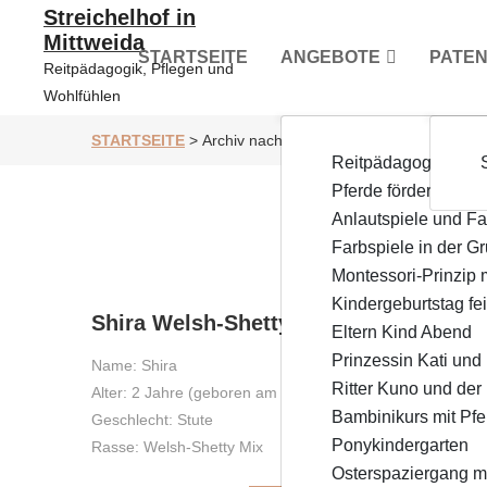
Zum
Streichelhof in
Inhalt
Mittweida
springen
STARTSEITE
ANGEBOTE
PATE
Reitpädagogik, Pflegen und
Wohlfühlen
STARTSEITE
>
Archiv nach Kategorie "Tiere auf dem Hof
Reitpädagogik für 
Pferde fördern Kind
Anlautspiele und Fa
Farbspiele in der G
Montessori-Prinzip 
31
,
Juli
,
2023
Kindergeburtstag fe
Shira Welsh-Shetty Mix
Eltern Kind Abend
Prinzessin Kati und
Name: Shira
Ritter Kuno und der
Alter: 2 Jahre (geboren am 21.10.2022)
Bambinikurs mit Pfe
Geschlecht: Stute
Ponykindergarten
Rasse: Welsh-Shetty Mix
Osterspaziergang mi