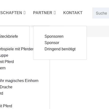
NSCHAFTEN
PARTNER
KONTAKT
"
Kinder
Steckbriefe
Sponsoren
er
Sponsor
rbspiele mit Pferden
Dringend benötigt
ruppe
mit Pferd
iern
 ihr magisches Einhorn
 Drache
rd
t Pferd