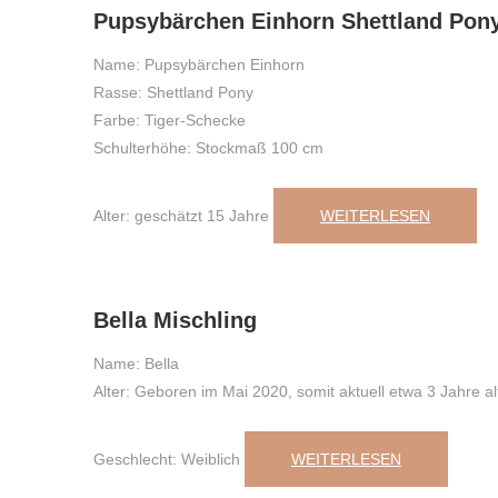
Pupsybärchen Einhorn Shettland Pon
Name: Pupsybärchen Einhorn
Rasse: Shettland Pony
Farbe: Tiger-Schecke
Schulterhöhe: Stockmaß 100 cm
Alter: geschätzt 15 Jahre
WEITERLESEN
18
,
Juli
,
2023
Bella Mischling
Name: Bella
Alter: Geboren im Mai 2020, somit aktuell etwa 3 Jahre al
Geschlecht: Weiblich
WEITERLESEN