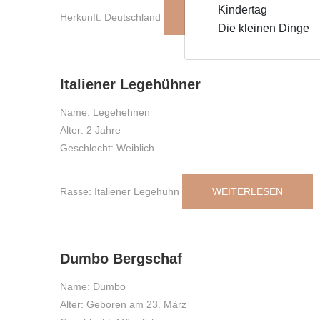
Kindertag
Herkunft: Deutschland
WEITERLESEN
Die kleinen Dinge
29
,
Juli
,
2023
Italiener Legehühner
Name: Legehehnen
Alter: 2 Jahre
Geschlecht: Weiblich
Rasse: Italiener Legehuhn
WEITERLESEN
28
,
Juli
,
2023
Dumbo Bergschaf
Name: Dumbo
Alter: Geboren am 23. März