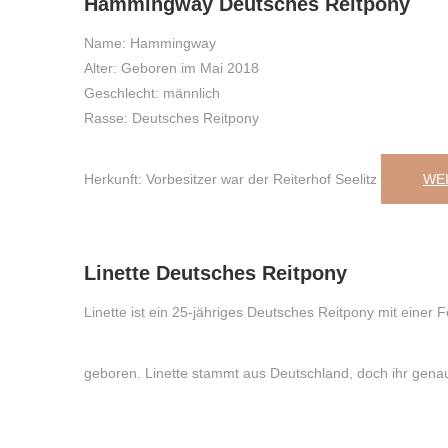
Hammingway Deutsches Reitpony
Name: Hammingway
Alter: Geboren im Mai 2018
Geschlecht: männlich
Rasse: Deutsches Reitpony
Herkunft: Vorbesitzer war der Reiterhof Seelitz
WE
24
,
Juli
,
2023
Linette Deutsches Reitpony
Linette ist ein 25-jähriges Deutsches Reitpony mit einer
geboren. Linette stammt aus Deutschland, doch ihr genau
20
,
Juli
,
2023